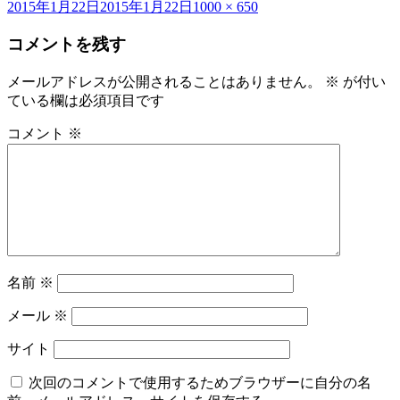
投
フ
2015年1月22日
2015年1月22日
1000 × 650
稿
ル
コメントを残す
日:
サ
イ
ズ
メールアドレスが公開されることはありません。
※
が付い
ている欄は必須項目です
コメント
※
名前
※
メール
※
サイト
次回のコメントで使用するためブラウザーに自分の名