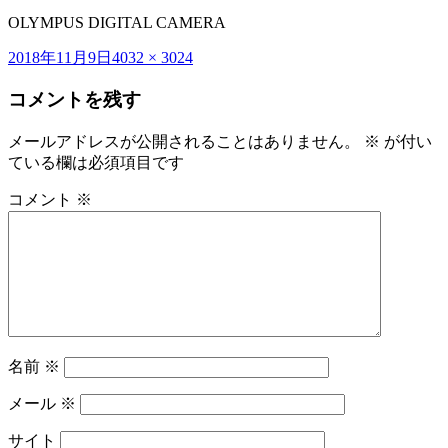
OLYMPUS DIGITAL CAMERA
投
フ
2018年11月9日
4032 × 3024
稿
ル
コメントを残す
日:
サ
イ
ズ
メールアドレスが公開されることはありません。
※
が付い
ている欄は必須項目です
コメント
※
名前
※
メール
※
サイト