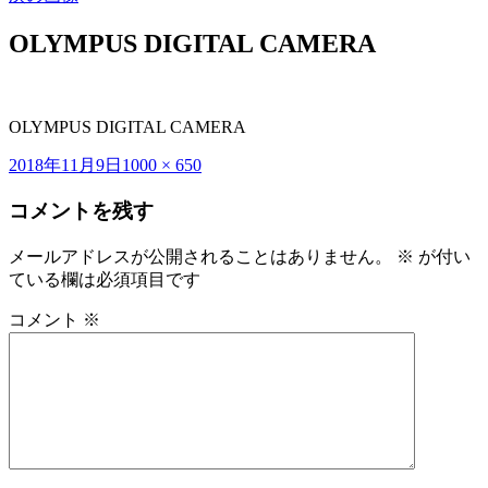
OLYMPUS DIGITAL CAMERA
OLYMPUS DIGITAL CAMERA
投
フ
2018年11月9日
1000 × 650
稿
ル
コメントを残す
日:
サ
イ
ズ
メールアドレスが公開されることはありません。
※
が付い
ている欄は必須項目です
コメント
※