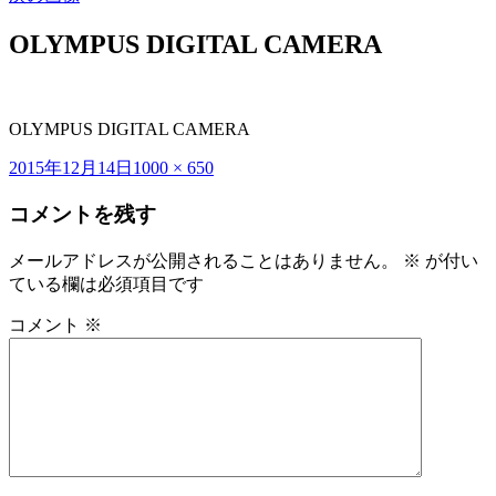
OLYMPUS DIGITAL CAMERA
OLYMPUS DIGITAL CAMERA
投
フ
2015年12月14日
1000 × 650
稿
ル
コメントを残す
日:
サ
イ
ズ
メールアドレスが公開されることはありません。
※
が付い
ている欄は必須項目です
コメント
※