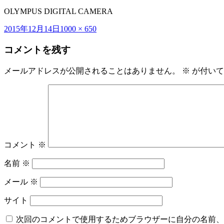
OLYMPUS DIGITAL CAMERA
投
フ
2015年12月14日
1000 × 650
稿
ル
コメントを残す
日:
サ
イ
ズ
メールアドレスが公開されることはありません。
※
が付いて
コメント
※
名前
※
メール
※
サイト
次回のコメントで使用するためブラウザーに自分の名前、