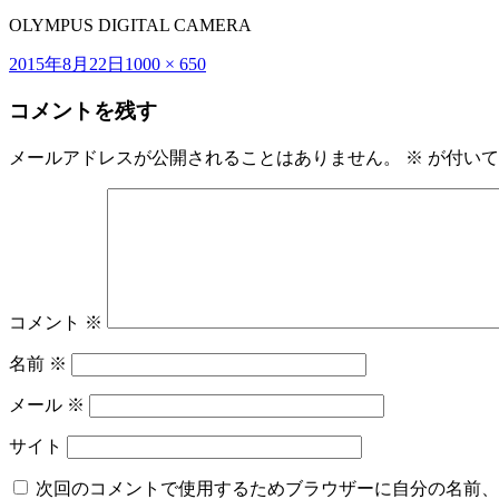
OLYMPUS DIGITAL CAMERA
投
フ
2015年8月22日
1000 × 650
稿
ル
コメントを残す
日:
サ
イ
ズ
メールアドレスが公開されることはありません。
※
が付いて
コメント
※
名前
※
メール
※
サイト
次回のコメントで使用するためブラウザーに自分の名前、