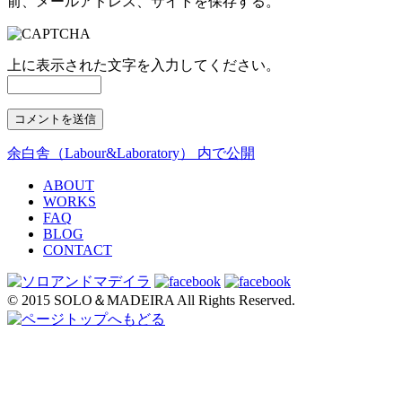
前、メールアドレス、サイトを保存する。
上に表示された文字を入力してください。
余白舎（Labour&Laboratory）
内で公開
投
稿
ABOUT
WORKS
ナ
FAQ
BLOG
ビ
CONTACT
ゲ
ー
© 2015 SOLO＆MADEIRA All Rights Reserved.
シ
ョ
ン