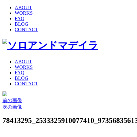
ABOUT
WORKS
FAQ
BLOG
CONTACT
ABOUT
WORKS
FAQ
BLOG
CONTACT
前の画像
次の画像
78413295_2533325910077410_9735683561