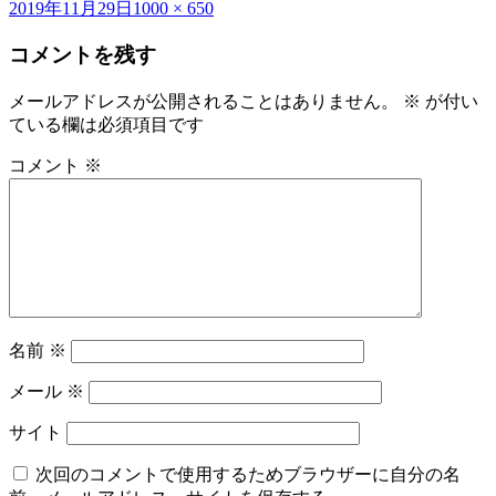
投
フ
2019年11月29日
1000 × 650
稿
ル
コメントを残す
日:
サ
イ
ズ
メールアドレスが公開されることはありません。
※
が付い
ている欄は必須項目です
コメント
※
名前
※
メール
※
サイト
次回のコメントで使用するためブラウザーに自分の名