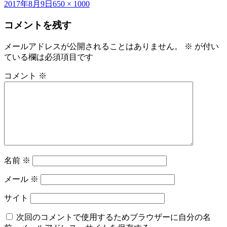
投
フ
2017年8月9日
650 × 1000
稿
ル
コメントを残す
日:
サ
イ
ズ
メールアドレスが公開されることはありません。
※
が付い
ている欄は必須項目です
コメント
※
名前
※
メール
※
サイト
次回のコメントで使用するためブラウザーに自分の名