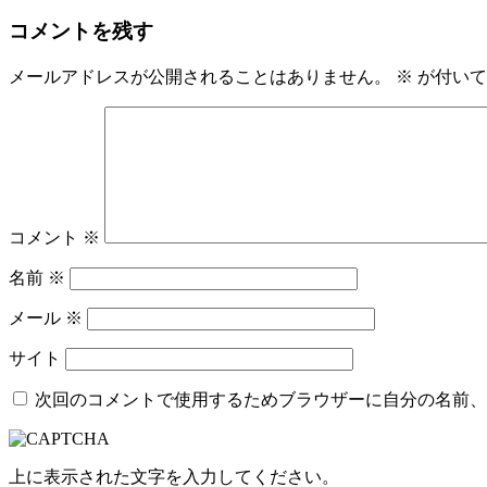
稿
ル
コメントを残す
日:
サ
イ
ズ
メールアドレスが公開されることはありません。
※
が付いて
コメント
※
名前
※
メール
※
サイト
次回のコメントで使用するためブラウザーに自分の名前、
上に表示された文字を入力してください。