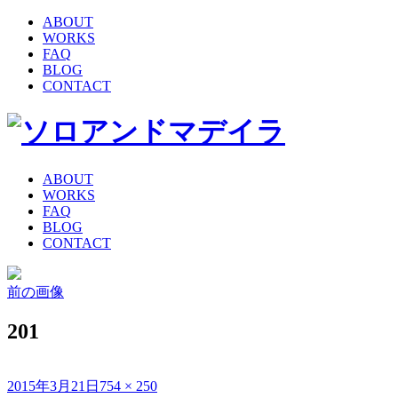
ABOUT
WORKS
FAQ
BLOG
CONTACT
ABOUT
WORKS
FAQ
BLOG
CONTACT
前の画像
201
投
フ
2015年3月21日
754 × 250