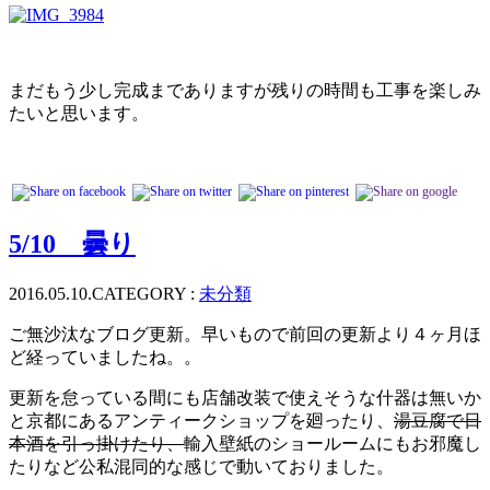
まだもう少し完成までありますが残りの時間も工事を楽しみ
たいと思います。
5/10 曇り
2016.05.10.
CATEGORY :
未分類
ご無沙汰なブログ更新。早いもので前回の更新より４ヶ月ほ
ど経っていましたね。。
更新を怠っている間にも店舗改装で使えそうな什器は無いか
と京都にあるアンティークショップを廻ったり、
湯豆腐で日
本酒を引っ掛けたり、
輸入壁紙のショールームにもお邪魔し
たりなど公私混同的な感じで動いておりました。