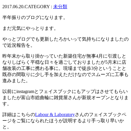
2017.06.20.
CATEGORY :
未分類
半年振りのブログになります。
まだ元気にやっとります。
やっとブログでも更新したろかいって気持ちになりましたの
で近況報告を。
昨年末から取り掛かっていた新築住宅が無事4月に引渡しと
なりしばらく平穏な日々を過ごしておりましたが5月末に店
舗改装の工事に携わる事に。現場まで徒歩3分ということと
既存の間取りに少し手を加えただけなのでスムーズに工事も
進みました。
以前にinstagramとフェイスブックにもアップはさせてもらい
ましたが富山市総曲輪に雑貨屋さんが新規オープンとなりま
す。
詳細はこちらの
Labour & Laboratory
さんのフェイスブックペ
ージをご覧になられたほうが説明するより手っ取り早いか
と。