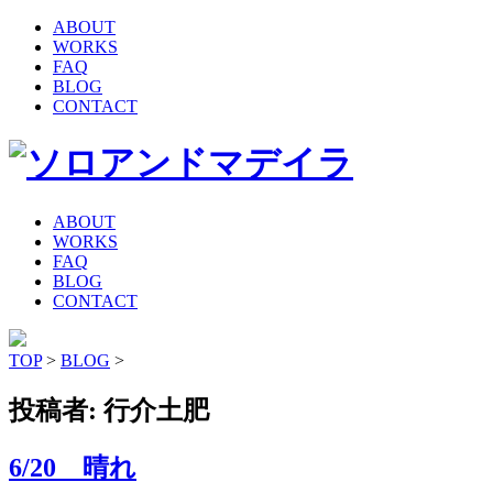
ABOUT
WORKS
FAQ
BLOG
CONTACT
ABOUT
WORKS
FAQ
BLOG
CONTACT
TOP
>
BLOG
>
投稿者:
行介土肥
6/20 晴れ