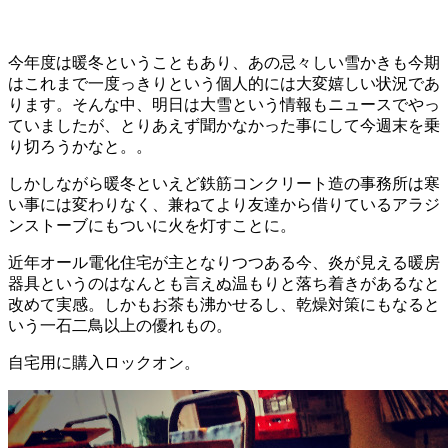
今年度は暖冬ということもあり、あの忌々しい雪かきも今期
はこれまで一度っきりという個人的には大変嬉しい状況であ
ります。そんな中、明日は大雪という情報もニュースでやっ
ていましたが、とりあえず聞かなかった事にして今週末を乗
り切ろうかなと。。
しかしながら暖冬といえど鉄筋コンクリート造の事務所は寒
い事には変わりなく、兼ねてより友達から借りているアラジ
ンストーブにもついに火を灯すことに。
近年オール電化住宅が主となりつつある今、炎が見える暖房
器具というのはなんとも言えぬ温もりと落ち着きがあるなと
改めて実感。しかもお茶も沸かせるし、乾燥対策にもなると
いう一石二鳥以上の優れもの。
自宅用に購入ロックオン。