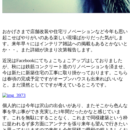
おかげさまで店舗改装や住宅リノベーションなど今年も思い
起こせばやりがいのある楽しい現場ばかりだった気がしま
す。来年早々にはインテリア雑誌への掲載もあるとかないと
か・・。また詳細が決まり次第報告します。
近況はFacebookにてちょこちょこアップはしておりました
が、秋には鉄筋コンクリート造のリノベーションを済ませ、
今は新たに新築住宅の工事に取り掛かっております。こちら
は春頃の完成予定ですがオープンハウスも出来ればいいな
と。まだ漠然としてですが考えているところです。
個人的には今年は沢山の出会いがあり、またそこから色んな
事を学ぶ事ができ充実した1年間だったかなと感じていま
す。これを無駄にすることなく、これまで同様建築という枠
に捉われるず多方面にアンテナを張り来年も望んで行きたい
と思っておりますので来年も今年同様ご愛顧の程よろしくお