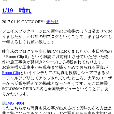
1/19 晴れ
2017.01.19.
CATEGORY :
未分類
フェイスブックページにて新年のご挨拶のほうは済ませてお
りましたが、2017年の初ブログということで、まずは今年も
一年よろしくお願い致します！
昨年末のブログでも少し触れてはおりましたが、本日発売の
「Room Clip 6」という雑誌に以前施工させていただいた物
件の施工事例が見開き2ページにて掲載されております。
お施主様が工事中から現在まで撮りためておられる写真が
Room Clip
というインテリアの写真を投稿しシェアできるソ
ーシャルアプリにてアップされていたところ、大勢のユーザ
ーから反響を呼んでの掲載となったそうです。そこに便乗し
SOLO&MADEIRAの名も全国紙デビューということに。あ
りがたいっす。
またこちらから写真も見る事が出来るので興味のある方は是
非ご覧になってみてください。どの写真からも家を大切にそ